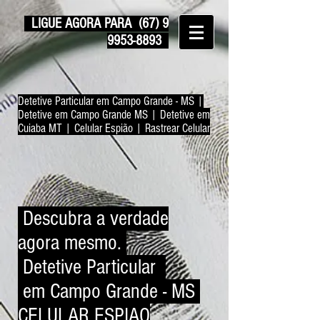
LIGUE AGORA PARA
(67) 9
9953-8893
Detetive Particular em Campo Grande - MS |
Detetive em Campo Grande MS | Detetive em
Cuiaba MT | Celular Espião | Rastrear Celular
Descubra a verdade
agora mesmo.
Detetive Particular
em Campo Grande - MS
CELULAR ESPIAO